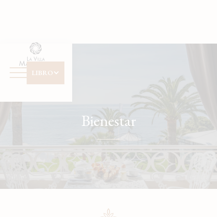
Panel de gestión de cookies
Date d'arrivée
Date de départ
LIBRO
Avez vous un code promo ?
Bienestar
Valider
Je ne dispose pas de code promo
Cliquer dans le calendrier :
AOÛT
2026